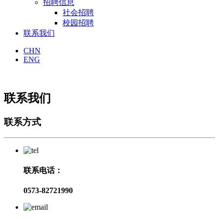
招聘信息
社会招聘
校园招聘
联系我们
CHN
ENG
联系我们
联系方式
联系电话：
0573-82721990