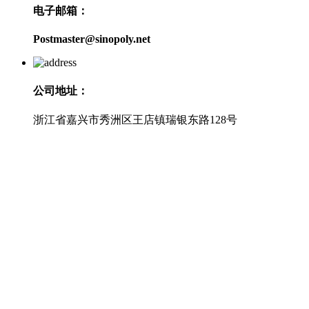
电子邮箱：
Postmaster@sinopoly.net
公司地址：
浙江省嘉兴市秀洲区王店镇瑞银东路128号